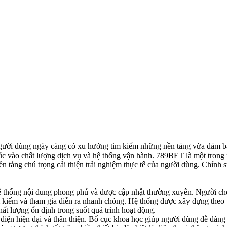
người dùng ngày càng có xu hướng tìm kiếm những nền tảng vừa đảm bảo
úc vào chất lượng dịch vụ và hệ thống vận hành. 789BET là một tron
ền tảng chú trọng cải thiện trải nghiệm thực tế của người dùng. Chính 
 thống nội dung phong phú và được cập nhật thường xuyên. Người chơi 
ìm kiếm và tham gia diễn ra nhanh chóng. Hệ thống được xây dựng theo 
hất lượng ổn định trong suốt quá trình hoạt động.
iện hiện đại và thân thiện. Bố cục khoa học giúp người dùng dễ dàng t