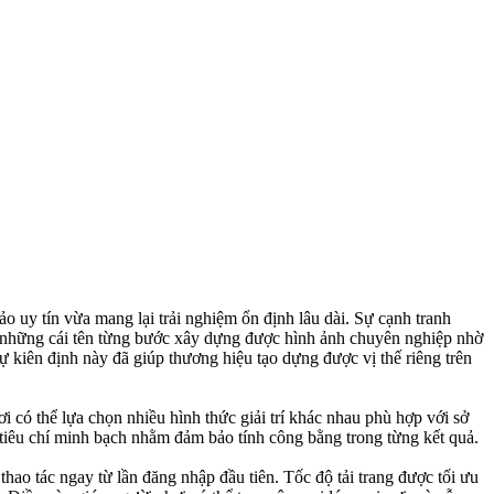
 uy tín vừa mang lại trải nghiệm ổn định lâu dài. Sự cạnh tranh
g những cái tên từng bước xây dựng được hình ảnh chuyên nghiệp nhờ
sự kiên định này đã giúp thương hiệu tạo dựng được vị thế riêng trên
có thể lựa chọn nhiều hình thức giải trí khác nhau phù hợp với sở
tiêu chí minh bạch nhằm đảm bảo tính công bằng trong từng kết quả.
hao tác ngay từ lần đăng nhập đầu tiên. Tốc độ tải trang được tối ưu