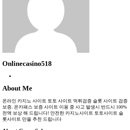
Onlinecasino518
About Me
온라인 카지노 사이트 토토 사이트 먹튀검증 슬롯 사이트 검증
보증. 온카패스 보증 사이트 이용 중 사고 발생시 반드시 100%
전액 보상 해 드립니다! 안전한 카지노사이트 토토사이트 슬
롯사이트 만을 추천 드립니다