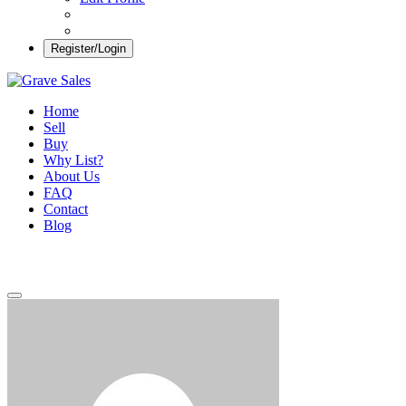
Register/Login
Grave Sales
Selling Plots Made Easy
Home
Sell
Buy
Why List?
About Us
FAQ
Contact
Blog