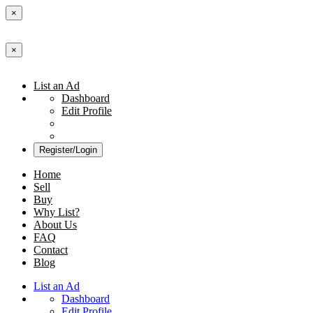
×
×
List an Ad
Dashboard
Edit Profile
Register/Login
Home
Sell
Buy
Why List?
About Us
FAQ
Contact
Blog
List an Ad
Dashboard
Edit Profile