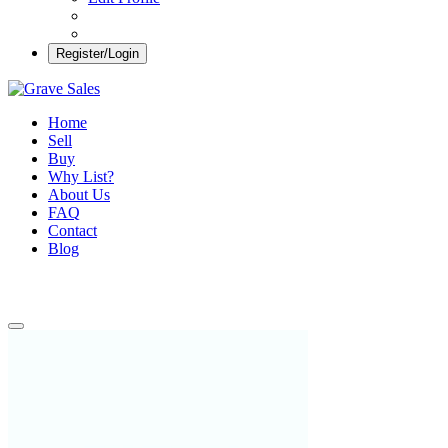
Register/Login
Grave Sales
Selling Plots Made Easy
Home
Sell
Buy
Why List?
About Us
FAQ
Contact
Blog