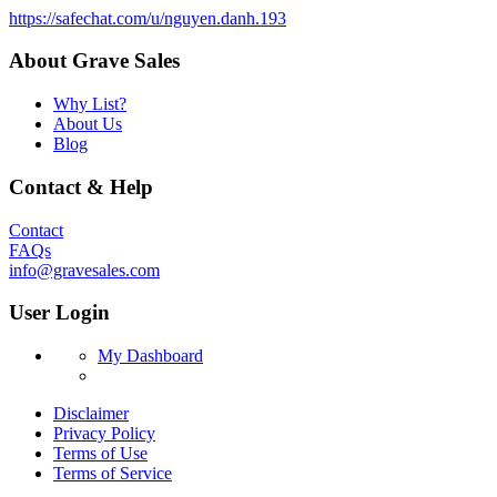
https://safechat.com/u/nguyen.danh.193
About Grave Sales
Why List?
About Us
Blog
Contact & Help
Contact
FAQs
info@gravesales.com
User Login
My Dashboard
Disclaimer
Privacy Policy
Terms of Use
Terms of Service