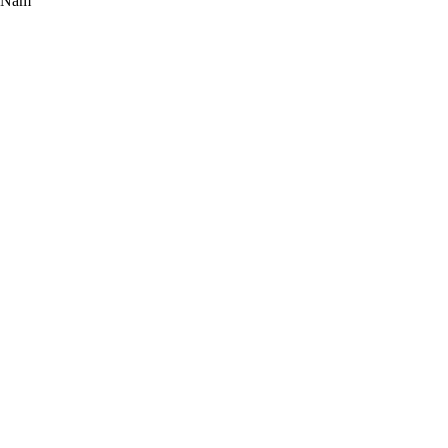
t Nam