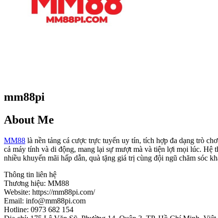
mm88pi
About Me
MM88
là nền tảng cá cược trực tuyến uy tín, tích hợp đa dạng trò chơ
cả máy tính và di động, mang lại sự mượt mà và tiện lợi mọi lúc. Hệ
nhiều khuyến mãi hấp dẫn, quà tặng giá trị cùng đội ngũ chăm sóc k
Thông tin liên hệ
Thương hiệu: MM88
Website: https://mm88pi.com/
Email: info@mm88pi.com
Hotline: 0973 682 154