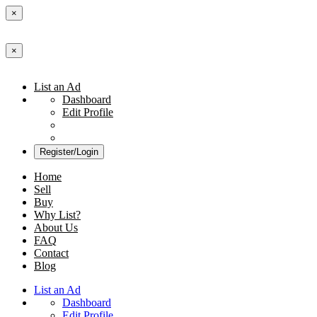
×
×
List an Ad
Dashboard
Edit Profile
Register/Login
Home
Sell
Buy
Why List?
About Us
FAQ
Contact
Blog
List an Ad
Dashboard
Edit Profile