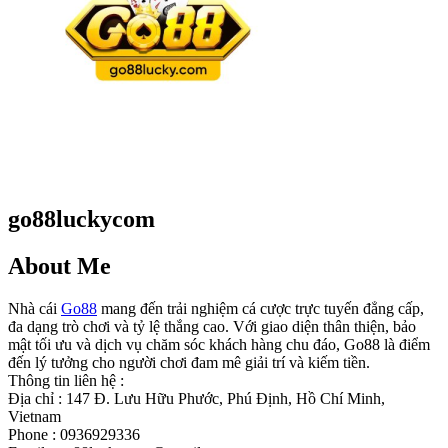
go88luckycom
About Me
Nhà cái
Go88
mang đến trải nghiệm cá cược trực tuyến đẳng cấp,
đa dạng trò chơi và tỷ lệ thắng cao. Với giao diện thân thiện, bảo
mật tối ưu và dịch vụ chăm sóc khách hàng chu đáo, Go88 là điểm
đến lý tưởng cho người chơi đam mê giải trí và kiếm tiền.
Thông tin liên hệ :
Địa chỉ : 147 Đ. Lưu Hữu Phước, Phú Định, Hồ Chí Minh,
Vietnam
Phone : 0936929336