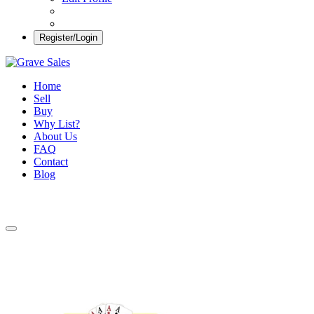
Register/Login
Grave Sales
Selling Plots Made Easy
Home
Sell
Buy
Why List?
About Us
FAQ
Contact
Blog