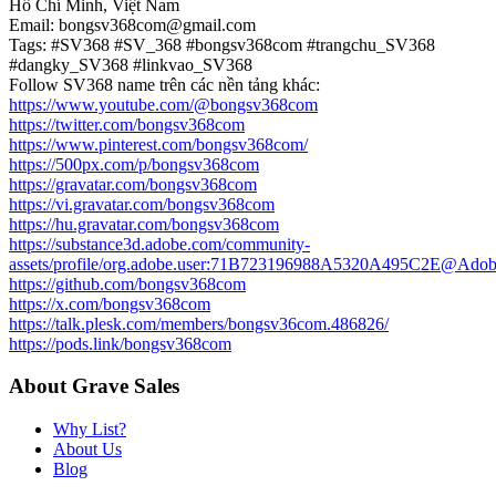
Hồ Chí Minh, Việt Nam
Email: bongsv368com@gmail.com
Tags: #SV368 #SV_368 #bongsv368com #trangchu_SV368
#dangky_SV368 #linkvao_SV368
Follow SV368 name trên các nền tảng khác:
https://www.youtube.com/@bongsv368com
https://twitter.com/bongsv368com
https://www.pinterest.com/bongsv368com/
https://500px.com/p/bongsv368com
https://gravatar.com/bongsv368com
https://vi.gravatar.com/bongsv368com
https://hu.gravatar.com/bongsv368com
https://substance3d.adobe.com/community-
assets/profile/org.adobe.user:71B723196988A5320A495C2E@Ado
https://github.com/bongsv368com
https://x.com/bongsv368com
https://talk.plesk.com/members/bongsv36com.486826/
https://pods.link/bongsv368com
About Grave Sales
Why List?
About Us
Blog