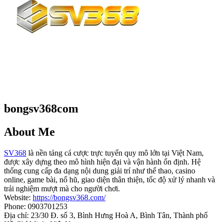
bongsv368com
About Me
SV368
là nền tảng cá cược trực tuyến quy mô lớn tại Việt Nam,
được xây dựng theo mô hình hiện đại và vận hành ổn định. Hệ
thống cung cấp đa dạng nội dung giải trí như thể thao, casino
online, game bài, nổ hũ, giao diện thân thiện, tốc độ xử lý nhanh và
trải nghiệm mượt mà cho người chơi.
Website:
https://bongsv368.com/
Phone: 0903701253
Địa chỉ: 23/30 Đ. số 3, Bình Hưng Hoà A, Bình Tân, Thành phố