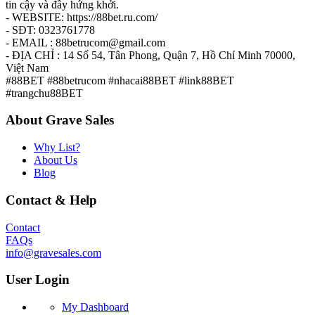
tin cậy và đầy hứng khởi.
- WEBSITE: https://88bet.ru.com/
- SĐT: 0323761778
- EMAIL : 88betrucom@gmail.com
- ĐỊA CHỈ : 14 Số 54, Tân Phong, Quận 7, Hồ Chí Minh 70000,
Việt Nam
#88BET #88betrucom #nhacai88BET #link88BET
#trangchu88BET
About Grave Sales
Why List?
About Us
Blog
Contact & Help
Contact
FAQs
info@gravesales.com
User Login
My Dashboard