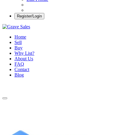
Register/Login
Grave Sales
Selling Plots Made Easy
Home
Sell
Buy
Why List?
About Us
FAQ
Contact
Blog