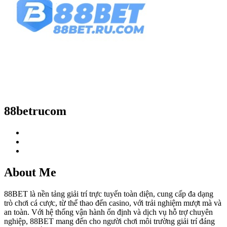
88betrucom
About Me
88BET là nền tảng giải trí trực tuyến toàn diện, cung cấp đa dạng
trò chơi cá cược, từ thể thao đến casino, với trải nghiệm mượt mà và
an toàn. Với hệ thống vận hành ổn định và dịch vụ hỗ trợ chuyên
nghiệp, 88BET mang đến cho người chơi môi trường giải trí đáng