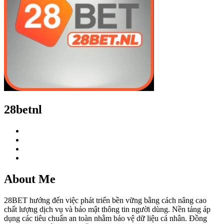
28betnl
About Me
28BET hướng đến việc phát triển bền vững bằng cách nâng cao
chất lượng dịch vụ và bảo mật thông tin người dùng. Nền tảng áp
dụng các tiêu chuẩn an toàn nhằm bảo vệ dữ liệu cá nhân. Đồng