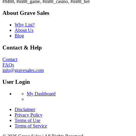
#M88, #m88_game, #m88_casino, #m88_bet
About Grave Sales
Why List?
About Us
Blog
Contact & Help
Contact
FAQs
info@gravesales.com
User Login
My Dashboard
Disclaimer
Privacy Policy
Terms of Use
Terms of Service