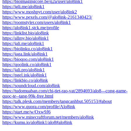
https://bioimagingcore.be/q2a/user/alo8ink1
https://igli.me/alo8ink1
https://www.moshpyt.com/user/alo8ink2
https://www.pexels.com/@alo8ink-2161340423/
https://roomstyler.com/users/alo8ink1
https://alo8ink1.stck.me/profile
https://linklist.bio/alo8ink
https://allmy.bio/alo8ink1
https://jali.me/alo8ink1
https://biolinku.co/alo8ink1
https://jaga.link/alo8ink1
https://bioqoo.com/alo8ink1
https://qoolink.co/alo8ink1
https://jali.pro/alo8ink1
https://ngel.ink/alo8ink1
https://linkbio.co/alo8ink
https://soundcloud.com/alo8ink
https://tudomuaban.com/chi-tiet-rao-vat/2894693/alo8---cong-game-
quoc-te--tang-99k-free.html
https://talk.plesk.com/members/tangcanhbut.505153/#about
https://www.quora.com/profile/Alo8ink
https://start.me/w/Oxw9J6
https://www.minecraftforum.net/members/alo8ink
https://kumu.io/alo8ink1/alo8#alo8ink